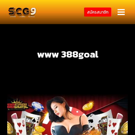
Skip
to
สมัครสมาชิก
content
www 388goal