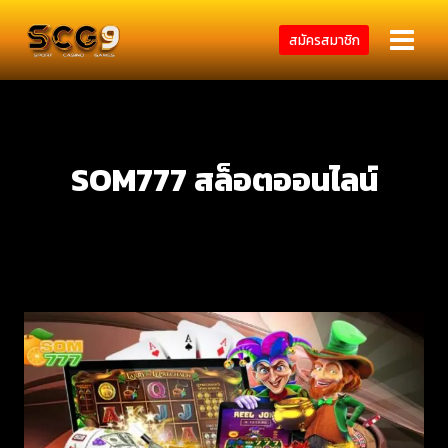
Skip
to
สมัครสมาชิก
content
SOM777 สล็อตออนไลน์