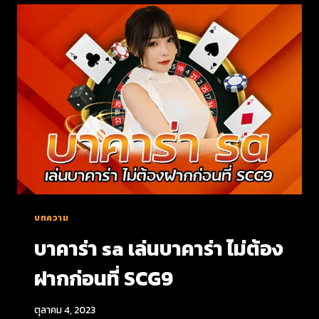
บาท
SCG9
เล่น
เกม
แบบ
คุ้มๆ
พร้อม
กำ
ไร
เยอะๆ
บทความ
บาคาร่า sa เล่นบาคาร่า ไม่ต้อง
ฝากก่อนที่ SCG9
ตุลาคม 4, 2023