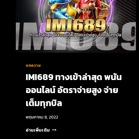
บทความ
IMI689 ทางเข้าล่าสุด พนัน
ออนไลน์ อัตราจ่ายสูง จ่าย
เต็มทุกบิล
พฤษภาคม 8, 2022
IMI689
อ่านเพิ่มเติม
ทาง