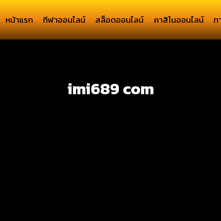
หน้าแรก
กีฬาออนไลน์
สล็อตออนไลน์
คาสิโนออนไลน์
ทา
imi689 com