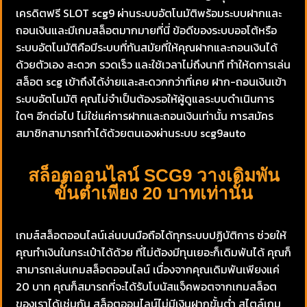
เครดิตฟรี SLOT scg9 ผ่านระบบอัตโนมัติพร้อมระบบฝากและ
ถอนเงินและมีเกมสล็อตมากมายที่นี่ ข้อดีของระบบออโต้หรือ
ระบบอัตโนมัติคือมีระบบที่ทันสมัยที่ให้คุณฝากและถอนเงินได้
ด้วยตัวเอง สะดวก รวดเร็ว และใช้เวลาไม่ถึงนาที ทำให้ดการเล่น
สล็อต scg เข้าถึงได้ง่ายและสะดวกกว่าที่เคย ฝาก-ถอนเงินเข้า
ระบบอัตโนมัติ คุณไม่จำเป็นต้องรอให้ผู้ดูแลระบบดำเนินการ
ใดๆ อีกต่อไป ไม่ใช่แค่การฝากและถอนเงินเท่านั้น การสมัคร
สมาชิกสามารถทำได้ด้วยตนเองผ่านระบบ scg9auto
สล็อตออนไลน์ SCG9 วางเดิมพัน
ขั้นต่ำเพียง 20 บาทเท่านั้น
เกมส์สล็อตออนไลน์เล่นบนมือถือได้ทุกระบบปฏิบัติการ ช่วยให้
คุณทำเงินในกระเป๋าได้ด้วย ที่ไม่ต้องมีทุนเยอะก็เดิมพันได้ คุณก็
สามารถเล่นเกมสล็อตออนไลน์ เนื่องจากคุณเดิมพันเพียงแค่
20 บาท คุณก็สมารถที่จะได้รับโบนัสแจ็คพอตจากเกมสล็อต
ของเราได้เช่นกัน สล็อตออนไลน์ไม่มีเงินฝากขั้นต่ำ สไตล์เกม