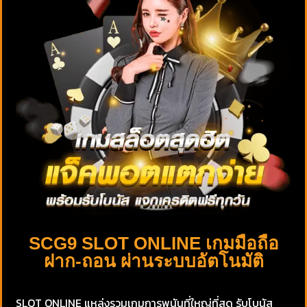
SCG9 SLOT ONLINE เกมมือถือ
ฝาก-ถอน ผ่านระบบอัตโนมัติ
SLOT ONLINE แหล่งรวมเกมการพนันที่ใหญ่ที่สุด รับโบนัส