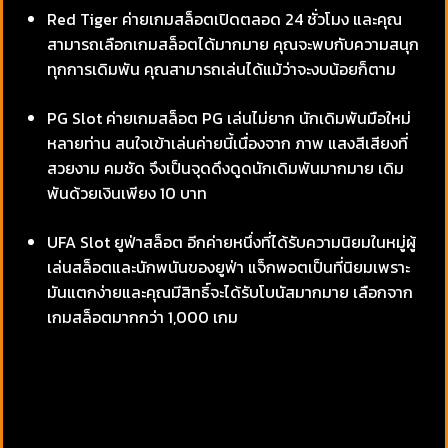
Red Tiger ค่ายเกมสล็อตเปิดตลอด 24 ชั่วโมง และคุณ
สามารถเลือกเกมสล็อตได้มากมาย คุณจะพบกับความสนุก
ทุกการเดิมพัน คุณสามารถเล่นได้แม้ว่าจะงบน้อยก็ตาม
PG Slot ค่ายเกมสล็อต PG เล่นไม่ยาก นักเดิมพันมือใหม่
หลายท่าน สนใจเข้าเล่นค่ายนี้เนื่องจาก ภาพ แสงสีเสียงที่
สวยงาม คมชัด จึงเป็นจุดดึงดูดนักเดิมพันมากมาย เดิม
พันด้วยเงินเพียง 10 บาท
UFA Slot ยูฟ่าสล็อต อีกค่ายหนึ่งที่ได้รับความนิยมในหมู่ผู้
เล่นสล็อตและนักพนันของยูฟ่า แจ็กพอตเป็นที่นิยมเพราะ
มันแตกง่ายและคุณมีสิทธิ์จะได้รับโบนัสมากมาย เลือกจาก
เกมสล็อตมากกว่า 1,000 เกม