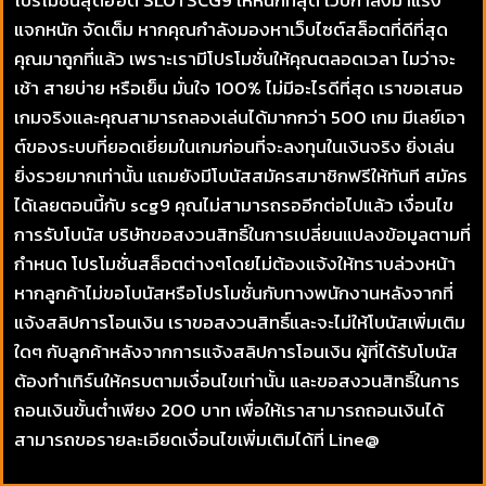
แจกหนัก จัดเต็ม หากคุณกำลังมองหาเว็บไซต์สล็อตที่ดีที่สุด
คุณมาถูกที่แล้ว เพราะเรามีโปรโมชั่นให้คุณตลอดเวลา ไมว่าจะ
เช้า สายบ่าย หรือเย็น มั่นใจ 100% ไม่มีอะไรดีที่สุด เราขอเสนอ
เกมจริงและคุณสามารถลองเล่นได้มากกว่า 500 เกม มีเลย์เอา
ต์ของระบบที่ยอดเยี่ยมในเกมก่อนที่จะลงทุนในเงินจริง ยิ่งเล่น
ยิ่งรวยมากเท่านั้น แถมยังมีโบนัสสมัครสมาชิกฟรีให้ทันที สมัคร
ได้เลยตอนนี้กับ scg9 คุณไม่สามารถรออีกต่อไปแล้ว เงื่อนไข
การรับโบนัส บริษัทขอสงวนสิทธิ์ในการเปลี่ยนแปลงข้อมูลตามที่
กำหนด โปรโมชั่นสล็อตต่างๆโดยไม่ต้องแจ้งให้ทราบล่วงหน้า
หากลูกค้าไม่ขอโบนัสหรือโปรโมชั่นกับทางพนักงานหลังจากที่
แจ้งสลิปการโอนเงิน เราขอสงวนสิทธิ์และจะไม่ให้โบนัสเพิ่มเติม
ใดๆ กับลูกค้าหลังจากการแจ้งสลิปการโอนเงิน ผู้ที่ได้รับโบนัส
ต้องทำเทิร์นให้ครบตามเงื่อนไขเท่านั้น และขอสงวนสิทธิ์ในการ
ถอนเงินขั้นต่ำเพียง 200 บาท เพื่อให้เราสามารถถอนเงินได้
สามารถขอรายละเอียดเงื่อนไขเพิ่มเติมได้ที่ Line@