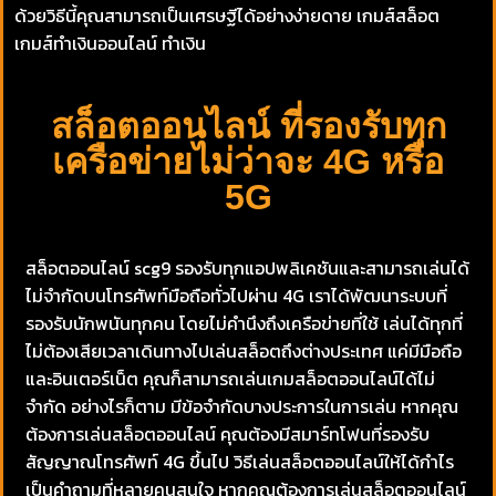
ด้วยวิธีนี้คุณสามารถเป็นเศรษฐีได้อย่างง่ายดาย เกมส์สล็อต
เกมส์ทำเงินออนไลน์ ทำเงิน
สล็อตออนไลน์ ที่รองรับทุก
เครือข่ายไม่ว่าจะ 4G หรือ
5G
สล็อตออนไลน์ scg9 รองรับทุกแอปพลิเคชันและสามารถเล่นได้
ไม่จำกัดบนโทรศัพท์มือถือทั่วไปผ่าน 4G เราได้พัฒนาระบบที่
รองรับนักพนันทุกคน โดยไม่คำนึงถึงเครือข่ายที่ใช้ เล่นได้ทุกที่
ไม่ต้องเสียเวลาเดินทางไปเล่นสล็อตถึงต่างประเทศ แค่มีมือถือ
และอินเตอร์เน็ต คุณก็สามารถเล่นเกมสล็อตออนไลน์ได้ไม่
จำกัด อย่างไรก็ตาม มีข้อจำกัดบางประการในการเล่น หากคุณ
ต้องการเล่นสล็อตออนไลน์ คุณต้องมีสมาร์ทโฟนที่รองรับ
สัญญาณโทรศัพท์ 4G ขึ้นไป วิธีเล่นสล็อตออนไลน์ให้ได้กำไร
เป็นคำถามที่หลายคนสนใจ หากคุณต้องการเล่นสล็อตออนไลน์