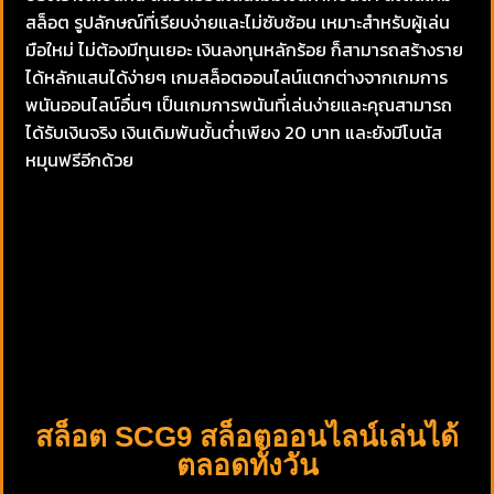
สล็อต รูปลักษณ์ที่เรียบง่ายและไม่ซับซ้อน เหมาะสำหรับผู้เล่น
มือใหม่ ไม่ต้องมีทุนเยอะ เงินลงทุนหลักร้อย ก็สามารถสร้างราย
ได้หลักแสนได้ง่ายๆ เกมสล็อตออนไลน์แตกต่างจากเกมการ
พนันออนไลน์อื่นๆ เป็นเกมการพนันที่เล่นง่ายและคุณสามารถ
ได้รับเงินจริง เงินเดิมพันขั้นต่ำเพียง 20 บาท และยังมีโบนัส
หมุนฟรีอีกด้วย
สล็อต SCG9 สล็อตออนไลน์เล่นได้
ตลอดทั้งวัน