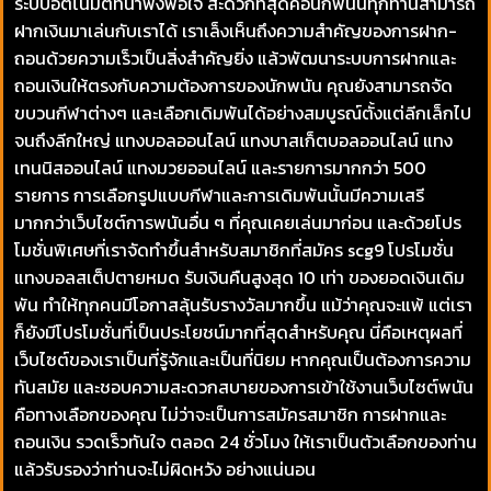
ระบบอัตโนมัติที่น่าพึงพอใจ สะดวกที่สุดคือนักพนันทุกท่านสามารถ
ฝากเงินมาเล่นกับเราได้ เราเล็งเห็นถึงความสำคัญของการฝาก-
ถอนด้วยความเร็วเป็นสิ่งสำคัญยิ่ง แล้วพัฒนาระบบการฝากและ
ถอนเงินให้ตรงกับความต้องการของนักพนัน คุณยังสามารถจัด
ขบวนกีฬาต่างๆ และเลือกเดิมพันได้อย่างสมบูรณ์ตั้งแต่ลีกเล็กไป
จนถึงลีกใหญ่ แทงบอลออนไลน์ แทงบาสเก็ตบอลออนไลน์ แทง
เทนนิสออนไลน์ แทงมวยออนไลน์ และรายการมากกว่า 500
รายการ การเลือกรูปแบบกีฬาและการเดิมพันนั้นมีความเสรี
มากกว่าเว็บไซต์การพนันอื่น ๆ ที่คุณเคยเล่นมาก่อน และด้วยโปร
โมชั่นพิเศษที่เราจัดทำขึ้นสำหรับสมาชิกที่สมัคร scg9 โปรโมชั่น
แทงบอลสเต็ปตายหมด รับเงินคืนสูงสุด 10 เท่า ของยอดเงินเดิม
พัน ทำให้ทุกคนมีโอกาสลุ้นรับรางวัลมากขึ้น แม้ว่าคุณจะแพ้ แต่เรา
ก็ยังมีโปรโมชั่นที่เป็นประโยชน์มากที่สุดสำหรับคุณ นี่คือเหตุผลที่
เว็บไซต์ของเราเป็นที่รู้จักและเป็นที่นิยม หากคุณเป็นต้องการความ
ทันสมัย และชอบความสะดวกสบายของการเข้าใช้งานเว็บไซต์พนัน
คือทางเลือกของคุณ ไม่ว่าจะเป็นการสมัครสมาชิก การฝากและ
ถอนเงิน รวดเร็วทันใจ ตลอด 24 ชั่วโมง ให้เราเป็นตัวเลือกของท่าน
แล้วรับรองว่าท่านจะไม่ผิดหวัง อย่างแน่นอน