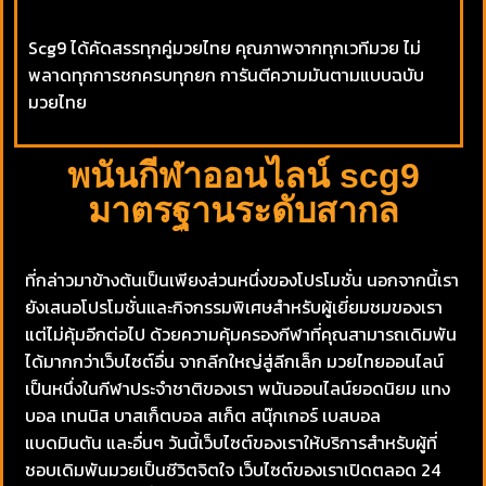
Scg9 ได้คัดสรรทุกคู่มวยไทย คุณภาพจากทุกเวทีมวย ไม่
พลาดทุกการชกครบทุกยก การันตีความมันตามแบบฉบับ
มวยไทย
พนันกีฬาออนไลน์ scg9
มาตรฐานระดับสากล
ที่กล่าวมาข้างต้นเป็นเพียงส่วนหนึ่งของโปรโมชั่น นอกจากนี้เรา
ยังเสนอโปรโมชั่นและกิจกรรมพิเศษสำหรับผู้เยี่ยมชมของเรา
แต่ไม่คุ้มอีกต่อไป ด้วยความคุ้มครองกีฬาที่คุณสามารถเดิมพัน
ได้มากกว่าเว็บไซต์อื่น จากลีกใหญ่สู่ลีกเล็ก มวยไทยออนไลน์
เป็นหนึ่งในกีฬาประจำชาติของเรา พนันออนไลน์ยอดนิยม แทง
บอล เทนนิส บาสเก็ตบอล สเก็ต สนุ๊กเกอร์ เบสบอล
แบดมินตัน และอื่นๆ วันนี้เว็บไซต์ของเราให้บริการสำหรับผู้ที่
ชอบเดิมพันมวยเป็นชีวิตจิตใจ เว็บไซต์ของเราเปิดตลอด 24