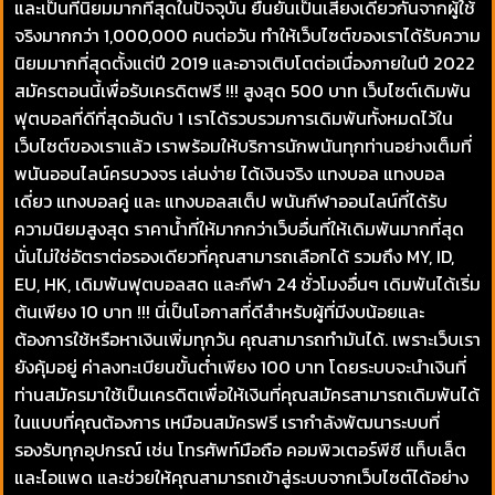
และเป็นที่นิยมมากที่สุดในปัจจุบัน ยืนยันเป็นเสียงเดียวกันจากผู้ใช้
จริงมากกว่า 1,000,000 คนต่อวัน ทำให้เว็บไซต์ของเราได้รับความ
นิยมมากที่สุดตั้งแต่ปี 2019 และอาจเติบโตต่อเนื่องภายในปี 2022
สมัครตอนนี้เพื่อรับเครดิตฟรี !!! สูงสุด 500 บาท เว็บไซต์เดิมพัน
ฟุตบอลที่ดีที่สุดอันดับ 1 เราได้รวบรวมการเดิมพันทั้งหมดไว้ใน
เว็บไซต์ของเราแล้ว เราพร้อมให้บริการนักพนันทุกท่านอย่างเต็มที่
พนันออนไลน์ครบวงจร เล่นง่าย ได้เงินจริง แทงบอล แทงบอล
เดี่ยว แทงบอลคู่ และ แทงบอลสเต็ป พนันกีฬาออนไลน์ที่ได้รับ
ความนิยมสูงสุด ราคาน้ำที่ให้มากกว่าเว็บอื่นที่ให้เดิมพันมากที่สุด
นั่นไม่ใช่อัตราต่อรองเดียวที่คุณสามารถเลือกได้ รวมถึง MY, ID,
EU, HK, เดิมพันฟุตบอลสด และกีฬา 24 ชั่วโมงอื่นๆ เดิมพันได้เริ่ม
ต้นเพียง 10 บาท !!! นี่เป็นโอกาสที่ดีสำหรับผู้ที่มีงบน้อยและ
ต้องการใช้หรือหาเงินเพิ่มทุกวัน คุณสามารถทำมันได้. เพราะเว็บเรา
ยังคุ้มอยู่ ค่าลงทะเบียนขั้นต่ำเพียง 100 บาท โดยระบบจะนำเงินที่
ท่านสมัครมาใช้เป็นเครดิตเพื่อให้เงินที่คุณสมัครสามารถเดิมพันได้
ในแบบที่คุณต้องการ เหมือนสมัครฟรี เรากำลังพัฒนาระบบที่
รองรับทุกอุปกรณ์ เช่น โทรศัพท์มือถือ คอมพิวเตอร์พีซี แท็บเล็ต
และไอแพด และช่วยให้คุณสามารถเข้าสู่ระบบจากเว็บไซต์ได้อย่าง