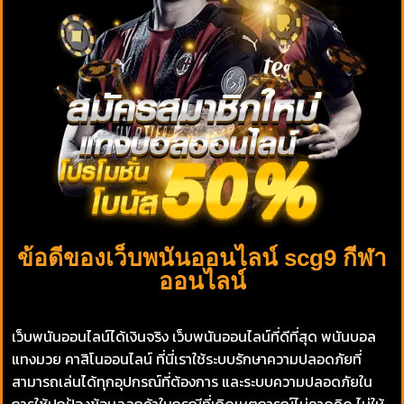
ข้อดีของเว็บพนันออนไลน์ scg9 กีฬา
ออนไลน์
เว็บพนันออนไลน์ได้เงินจริง เว็บพนันออนไลน์ที่ดีที่สุด พนันบอล
แทงมวย คาสิโนออนไลน์ ที่นี่เราใช้ระบบรักษาความปลอดภัยที่
สามารถเล่นได้ทุกอุปกรณ์ที่ต้องการ และระบบความปลอดภัยใน