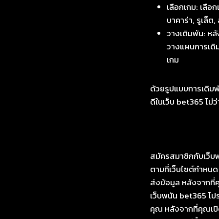
เลือกเกม: เลือก
บาคาร่า, รูเล็ต,
วางเดิมพัน: หล
วางแผนการเดิม
เกม
ด้วยรูปแบบการเดิมพ
ดีในเว็บ bet365 ไม่
สมัครสมาชิกกับเว็
ตามที่เว็บไซต์กำหนด อ
ส่งข้อมูล หลังจากท
เว็บพนัน bet365 โป
คุณ หลังจากที่คุณเปิ