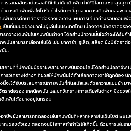
ีการเสนออัตราต่อรองที่ดีให้แก่นักเดิมพัน ทำให้มีโอกาสชนะสูงสุด
นทำการเดิมพันเพื่อให้ได้รับกำไรที่มากที่สุดจากการเดิมพันของพว
ักเดิมพันควรศึกษาอัตราต่อรองและวางแผนการเล่นอย่างรอบคอบเพื่
5
เป็นที่นิยมอย่างมากในผู้เล่นในประเทศไทย เนื่องจากมีอัตราต่อรอ
มารถวางเดิมพันในเกมพนันต่างๆ ได้อย่างมีความมั่นใจว่าจะได้รับกำ
นักพนันสามารถเลือกเล่นได้ เช่น บาคาร่า, รูเล็ต, สล็อต ซึ่งมีอัตราต่อ
พนัน.
นสถานที่ที่นักพนันมืออาชีพสามารถพนันออนไลน์ได้อย่างมืออาชีพ เน
ือการวิเคราะห์ต่างๆ ที่ช่วยให้นักพนันได้ทำเลือกคาดเดาให้ถูกต้อง นั
แห่งนี้จะได้รับประสบการณ์การพนันที่ทันสมัยและด้วยความแม่นยำ มาพ
ตราต่อรอง เทคนิคพนัน และบทวิเคราะห์การเดิมพันต่างๆ ซึ่งช่วยให
มพันได้อย่างอยู่ในกรอบ.
ืออาชีพยังสามารถทดลองเล่นเกมพนันที่หลากหลายในเว็บไซต์ Bet365
ญของตัวเอง ตลอดจนมีโอกาสทำกำไรให้เกิดขึ้น ด้วยการเล่นเกม