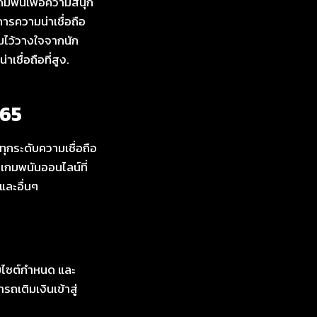
ดิมพันเพื่อความสนุก
การความน่าเชื่อถือ
ามไว้วางใจจากนัก
ชื่อถือที่สูง.
365
ทุกระดับความเชื่อถือ
ยเกมพนันออนไลน์ที่
และอื่นๆ
็บไซต์กำหนด และ
เติมเงินเข้าสู่