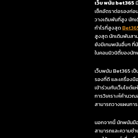
เว็บ พนัน bet365
ม
เช็คอัตราต่อรองก่อ
วางเดิมพันที่สูง น
กำไรที่สูงสุด
Bet36
สูงสุด นักเดิมพันสา
ยังมีเกมพนันอื่นๆ ที่
ในคอมมิวนิตี้ของนัก
เว็บพนัน Bet365 เป็
รองที่ดี และเครื่องม
เข้าร่วมกับเว็บไซต์
การวิเคราะห์คำนวณอั
สามารถวางแผนการเดิ
นอกจากนี้ นักพนันม
สามารถและความชำนา