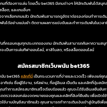
เกมที่ต้องการเล่น โดยเว็บ bet365 มีเกมต่างๆ ให้นักเดิมพันได้สนุ
 สล็อต, และเกมอื่นๆ
ังจากเลือกเกมแล้ว นักเดิมพันสามารถดูอัตราต่อรองก่อนทำการเดิม
พันได้อย่างแม่นยำ ติดตามผลการแข่งขันและทำการเดิมพันในเวลาที
ันที่ครอบคลุมทุกประเภทของเกม นักเดิมพันสามารถค้นหาความสนุก
ว่าจะเป็นการเล่นกีฬาออนไลน์, คาสิโนสด, หรือสล็อตออนไลน์
สมัครสมาชิกเว็บพนัน bet365
บพนัน bet365
คลิกที่นี่
เป็นกระบวนการที่ง่ายและรวดเร็ว เพียงแค่คุ
าทิเช่น ชื่อผู้ใช้งาน, รหัสผ่าน, ที่อยู่อีเมล เป็นต้น และคลิกที่ปุ่มส
ี่คุณทำการสมัครสมาชิกเสร็จเรียบร้อยแล้ว คุณจะได้รับอีเมลยืนยั
รดตรวจสอบกล่องจดหมายของคุณและคลิกที่ลิงก์ยืนยัน เพื่อเปิดใ
ดใช้งานบัญชีสมาชิกแล้ว คุณสามารถทำการเติมเงินเข้าสู่บัญชีเพื่อเริ