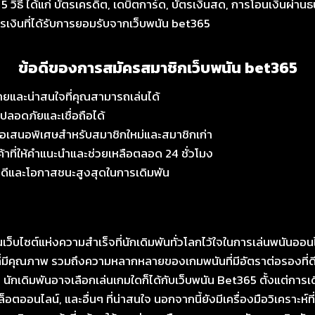
 5 วิธี ได้แก่ บัตรเครดิต, เดบิตการ์ด, บัตรเงินสด, การโอนเงินผ่าน
เงินที่ได้รับการยอมรับจากเว็บพนัน bet365
ข้อดีของการสมัครสมาชิกเว็บพนัน bet365
ายและน่าสนใจที่คุณสามารถเล่นได้
่ปลอดภัยและเชื่อถือได้
ข้อเสนอพิเศษสำหรับสมาชิกใหม่และสมาชิกเก่า
ค้าที่ให้คำแนะนำและช่วยเหลือตลอด 24 ชั่วโมง
ี่ดีและโอกาสชนะสูงสุดในการเดิมพัน
เว็บไซต์แห่งความสำเร็จที่นักเดิมพันทั่วโลกไว้ใจในการเล่นพนันออนไ
ี่มีคุณภาพ รวมถึงความหลากหลายของเกมพนันที่มีอัตราต่อรองที่ดี
นักเดิมพันอาจเลือกเล่นเกมใดก็ได้กับเว็บพนัน Bet365 ตั้งแต่การเ
อตออนไลน์, และอื่นๆ ที่น่าสนใจ นอกจากนี้ยังมีเครื่องมือวิเคราะห์ท