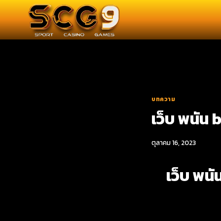
Skip
to
content
บทความ
เว็บ พนัน 
ตุลาคม 16, 2023
เว็บ พนั