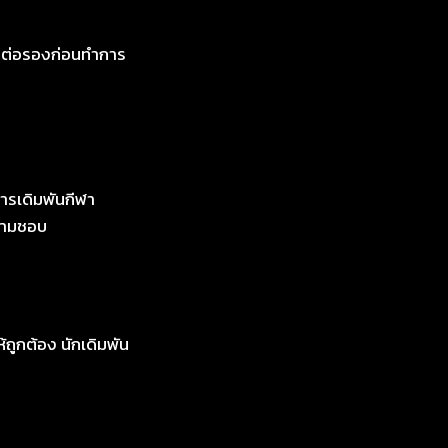
ราต่อรองก่อนทำการ
ารเดิมพันกีฬา
ความชอบ
ถูกต้อง นักเดิมพัน